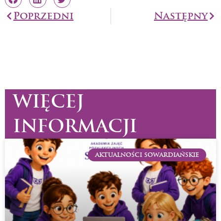
Prev
Poprzedni
Następny
Na
WIĘCEJ
INFORMACJI
AKTUALNOŚCI SOWARDIAŃSKIE