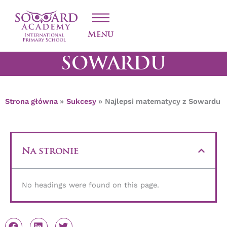
Przejdź
NAJLEPSI
do
treści
MATEMATYCY Z
Menu
SOWARDU
Strona główna
Sukcesy
Najlepsi matematycy z Sowardu
Na stronie
No headings were found on this page.