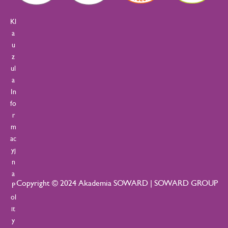
Kl
a
u
z
ul
a
In
fo
r
m
ac
yj
n
a
Copyright © 2024 Akademia SOWARD | SOWARD GROUP
P
ol
it
y