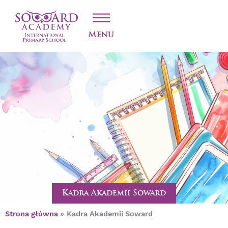
Przejdź
do
treści
Menu
Kadra Akademii Soward
Strona główna
Kadra Akademii Soward