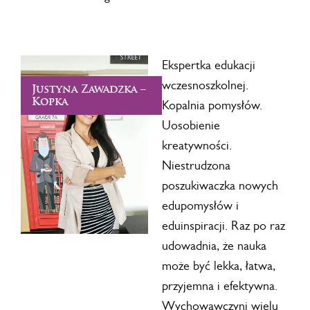
Ekspertka edukacji
wczesnoszkolnej.
Justyna Zawadzka –
Kopka
Kopalnia pomysłów.
Uosobienie
kreatywności.
Niestrudzona
poszukiwaczka nowych
edupomysłów i
eduinspiracji. Raz po raz
udowadnia, że nauka
może być lekka, łatwa,
przyjemna i efektywna.
Wychowawczyni wielu