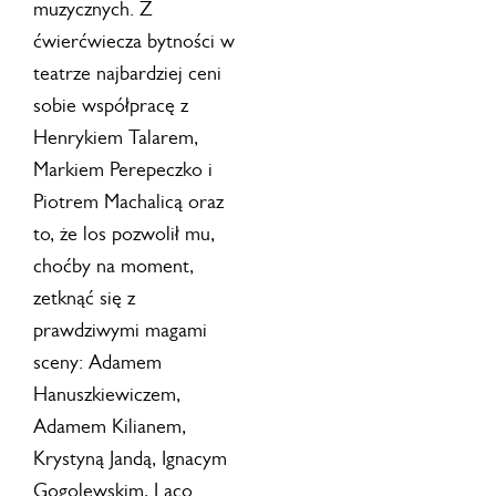
muzycznych. Z
ćwierćwiecza bytności w
teatrze najbardziej ceni
sobie współpracę z
Henrykiem Talarem,
Markiem Perepeczko i
Piotrem Machalicą oraz
to, że los pozwolił mu,
choćby na moment,
zetknąć się z
prawdziwymi magami
sceny: Adamem
Hanuszkiewiczem,
Adamem Kilianem,
Krystyną Jandą, Ignacym
Gogolewskim, Laco