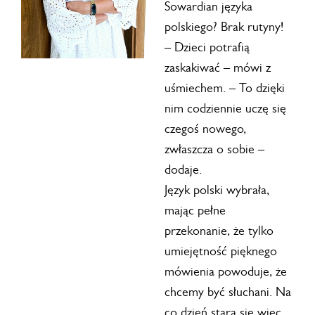
Sowardian języka
polskiego? Brak rutyny!
– Dzieci potrafią
zaskakiwać – mówi z
uśmiechem. – To dzięki
nim codziennie uczę się
czegoś nowego,
zwłaszcza o sobie –
dodaje.
Język polski wybrała,
mając pełne
przekonanie, że tylko
umiejętność pięknego
mówienia powoduje, że
chcemy być słuchani. Na
co dzień stara się więc