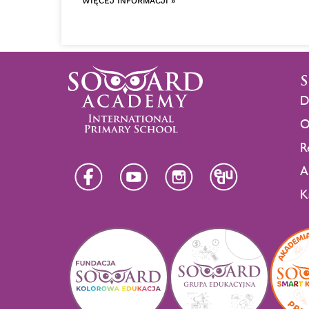
WIĘCEJ INFORMACJI »
D
O
R
A
K