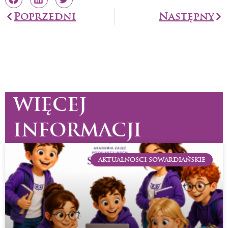
Prev
Poprzedni
Następny
Na
WIĘCEJ
INFORMACJI
AKTUALNOŚCI SOWARDIAŃSKIE