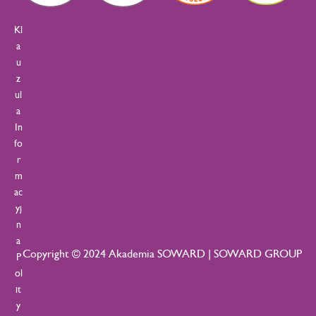
Kl
a
u
z
ul
a
In
fo
r
m
ac
yj
n
a
Copyright © 2024 Akademia SOWARD | SOWARD GROUP
P
ol
it
y