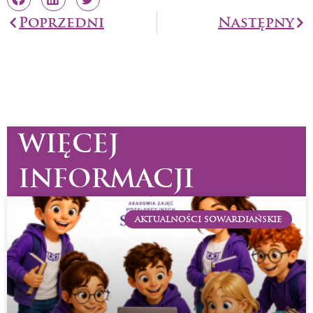
Prev
Poprzedni
Następny
Na
WIĘCEJ
INFORMACJI
AKTUALNOŚCI SOWARDIAŃSKIE