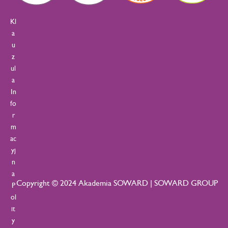
Kl
a
u
z
ul
a
In
fo
r
m
ac
yj
n
a
Copyright © 2024 Akademia SOWARD | SOWARD GROUP
P
ol
it
y