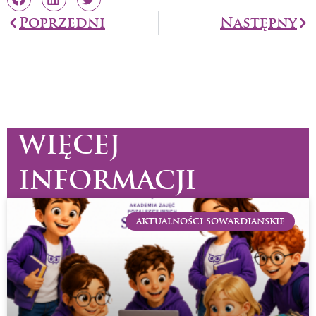
Prev
Poprzedni
Następny
Na
WIĘCEJ
INFORMACJI
AKTUALNOŚCI SOWARDIAŃSKIE