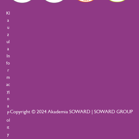
Kl
a
u
z
ul
a
In
fo
r
m
ac
yj
n
a
Copyright © 2024 Akademia SOWARD | SOWARD GROUP
P
ol
it
y