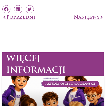
Prev
Poprzedni
Następny
Na
WIĘCEJ
INFORMACJI
AKTUALNOŚCI SOWARDIAŃSKIE