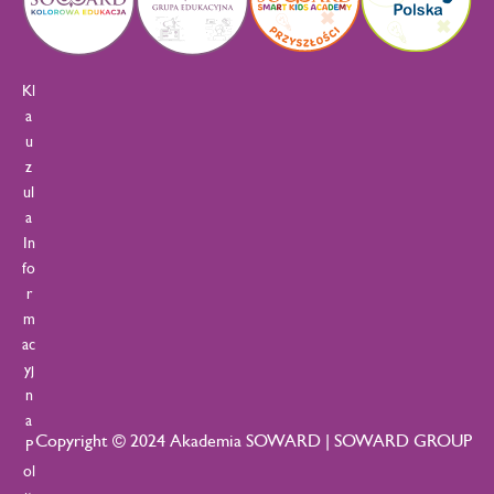
Kl
a
u
z
ul
a
In
fo
r
m
ac
yj
n
a
Copyright © 2024 Akademia SOWARD | SOWARD GROUP
P
ol