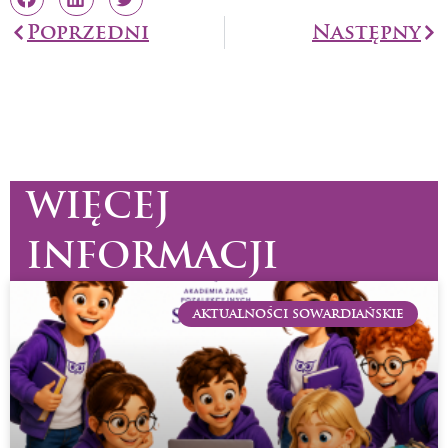
Prev
Poprzedni
Następny
Na
WIĘCEJ
INFORMACJI
AKTUALNOŚCI SOWARDIAŃSKIE