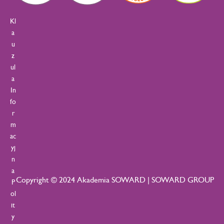
Kl
a
u
z
ul
a
In
fo
r
m
ac
yj
n
a
Copyright © 2024 Akademia SOWARD | SOWARD GROUP
P
ol
it
y