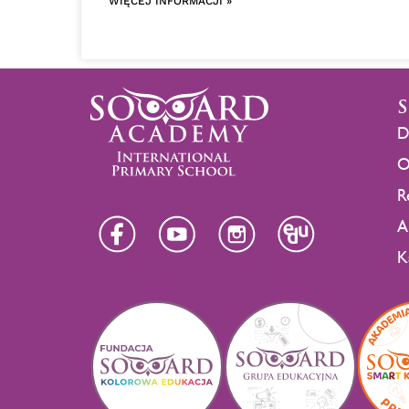
WIĘCEJ INFORMACJI »
D
O
R
A
K