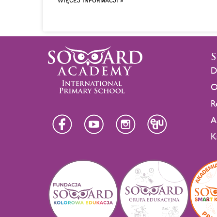
WIĘCEJ INFORMACJI »
D
O
R
A
K