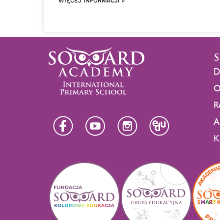
WIĘCEJ INFORMACJI »
D
O
R
A
K