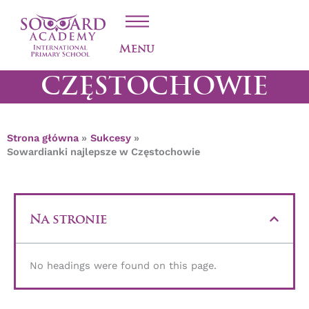
Przejdź
SOWARDIANKI
do
treści
NAJLEPSZE W
Menu
CZĘSTOCHOWIE
Strona główna
Sukcesy
Sowardianki najlepsze w Częstochowie
Na stronie
No headings were found on this page.