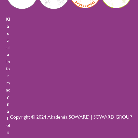
Kl
a
u
z
ul
a
In
fo
r
m
ac
yj
n
a
Copyright © 2024 Akademia SOWARD | SOWARD GROUP
P
ol
it