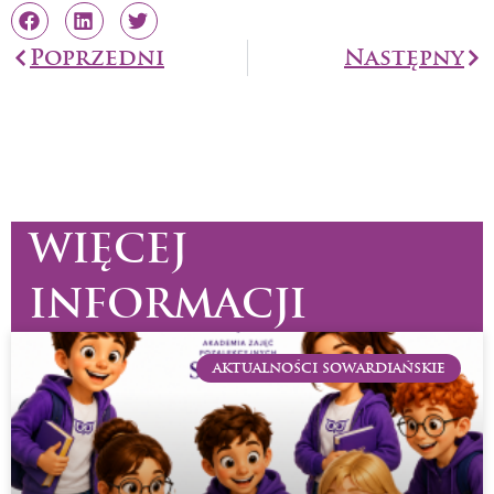
Prev
Poprzedni
Następny
Na
WIĘCEJ
INFORMACJI
AKTUALNOŚCI SOWARDIAŃSKIE