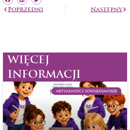
Prev
Poprzedni
Następny
Na
WIĘCEJ
INFORMACJI
AKTUALNOŚCI SOWARDIAŃSKIE