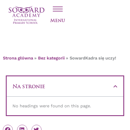
Przejdź
SOWARDKADRA SIĘ
do
treści
UCZY!
Menu
Strona główna
Bez kategorii
SowardKadra się uczy!
Na stronie
No headings were found on this page.