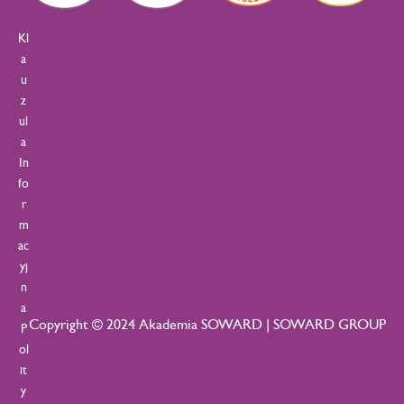
Kl
a
u
z
ul
a
In
fo
r
m
ac
yj
n
a
Copyright © 2024 Akademia SOWARD | SOWARD GROUP
P
ol
it
y