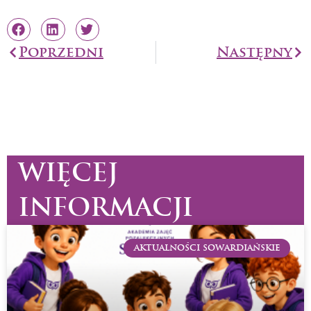
Prev
Poprzedni
Następny
Na
WIĘCEJ
INFORMACJI
AKTUALNOŚCI SOWARDIAŃSKIE