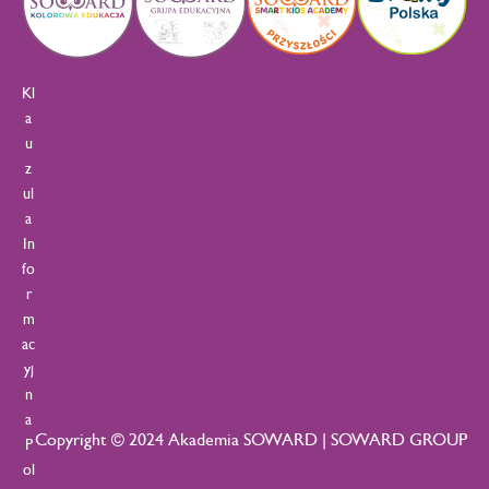
Kl
a
u
z
ul
a
In
fo
r
m
ac
yj
n
a
Copyright © 2024 Akademia SOWARD | SOWARD GROUP
P
ol