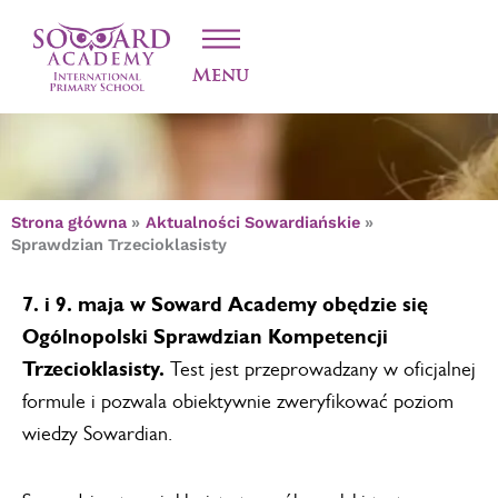
Przejdź
SPRAWDZIAN
do
treści
TRZECIOKLASISTY
Menu
Strona główna
Aktualności Sowardiańskie
Sprawdzian Trzecioklasisty
7. i 9. maja w Soward Academy obędzie się
Ogólnopolski Sprawdzian Kompetencji
Trzecioklasisty.
Test jest przeprowadzany w oficjalnej
formule i pozwala obiektywnie zweryfikować poziom
wiedzy Sowardian.