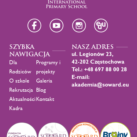
SZYBKA
NASZ ADRES
NAWIGACJA
ul. Legionów 23,
42-202 Częstochowa
Dla
Programy i
Tel.: +48 697 88 00 28
Rodziców
projekty
E-mail:
O szkole
Galeria
akademia@soward.eu
Rekrutacja
Blog
Aktualności
Kontakt
Kadra