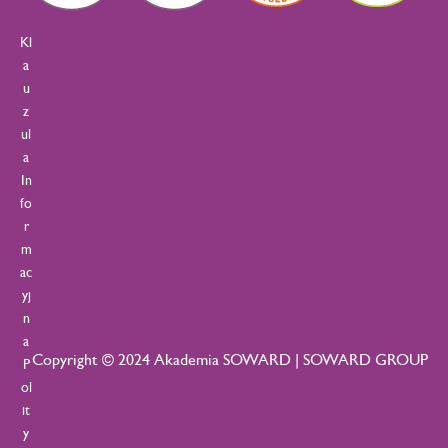
Kl
a
u
z
ul
a
In
fo
r
m
ac
yj
n
a
Copyright © 2024 Akademia SOWARD | SOWARD GROUP
P
ol
it
y