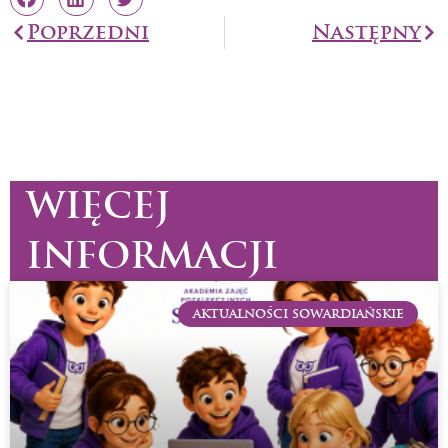
Prev
Poprzedni
Następny
Na
WIĘCEJ
INFORMACJI
AKTUALNOŚCI SOWARDIAŃSKIE