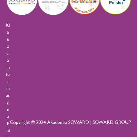
Kl
a
u
z
ul
a
In
fo
r
m
ac
yj
n
a
Copyright © 2024 Akademia SOWARD | SOWARD GROUP
P
ol