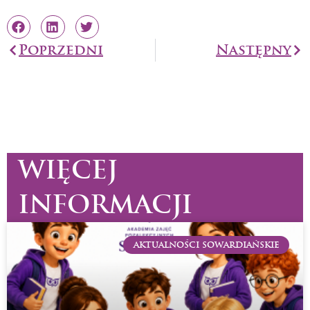
Prev
Poprzedni
Następny
Na
WIĘCEJ
INFORMACJI
AKTUALNOŚCI SOWARDIAŃSKIE