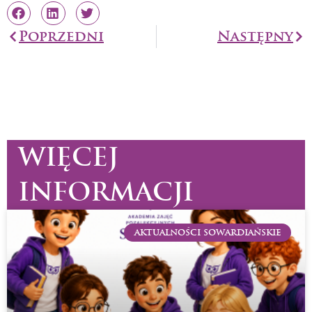
Prev
Poprzedni
Następny
Na
WIĘCEJ
INFORMACJI
AKTUALNOŚCI SOWARDIAŃSKIE