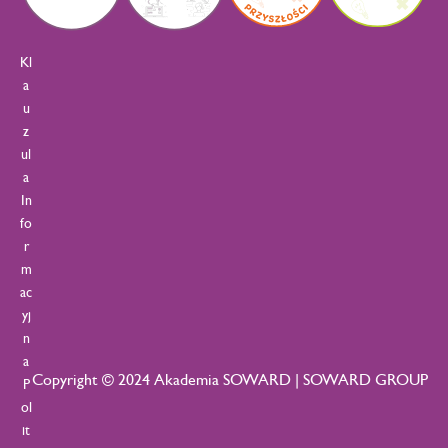
Kl
a
u
z
ul
a
In
fo
r
m
ac
yj
n
a
Copyright © 2024 Akademia SOWARD | SOWARD GROUP
P
ol
it