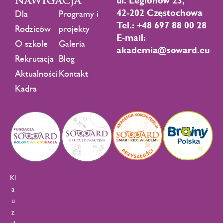
NAWIGACJA
ul. Legionów 23,
42-202 Częstochowa
Dla
Programy i
Tel.: +48 697 88 00 28
Rodziców
projekty
E-mail:
O szkole
Galeria
akademia@soward.eu
Rekrutacja
Blog
Aktualności
Kontakt
Kadra
Kl
a
u
z