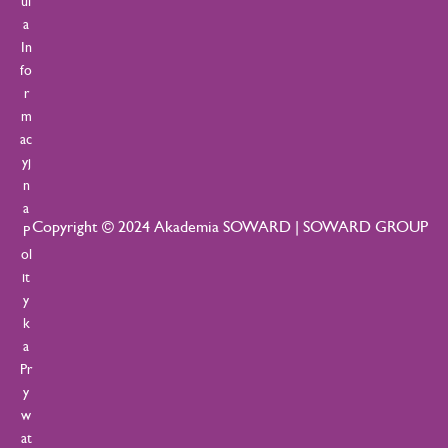
ul
a
In
fo
r
m
ac
yj
n
a
Copyright © 2024 Akademia SOWARD | SOWARD GROUP
P
ol
it
y
k
a
Pr
y
w
at