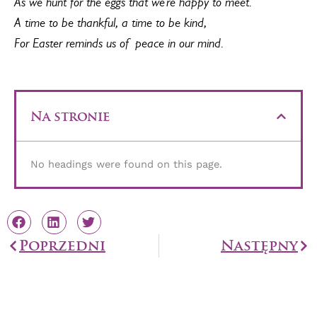
As we hunt for the eggs that we’re happy to meet.
A time to be thankful, a time to be kind,
For Easter reminds us of peace in our mind.
Na stronie
No headings were found on this page.
Prev
Poprzedni
Następny
Na