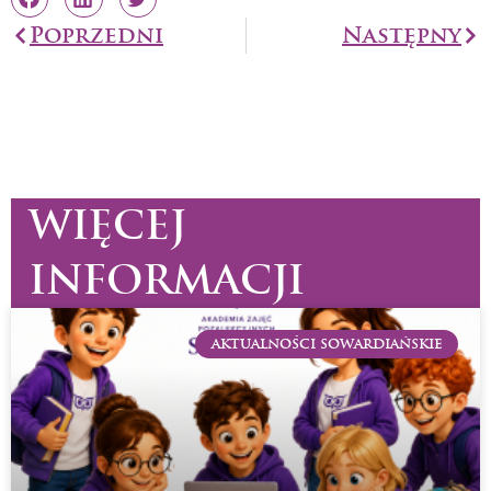
Prev
Poprzedni
Następny
Na
WIĘCEJ
INFORMACJI
AKTUALNOŚCI SOWARDIAŃSKIE