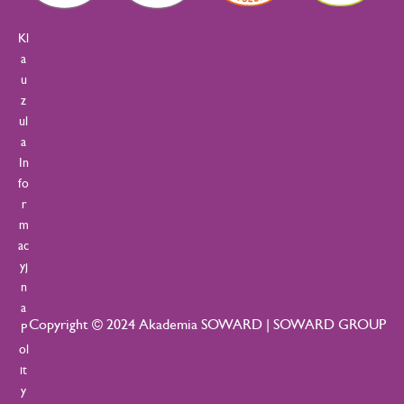
Kl
a
u
z
ul
a
In
fo
r
m
ac
yj
n
a
Copyright © 2024 Akademia SOWARD | SOWARD GROUP
P
ol
it
y