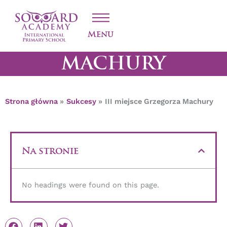
Przejdź
III MIEJSCE
do
treści
GRZEGORZA
Menu
MACHURY
Strona główna
Sukcesy
III miejsce Grzegorza Machury
Na stronie
No headings were found on this page.