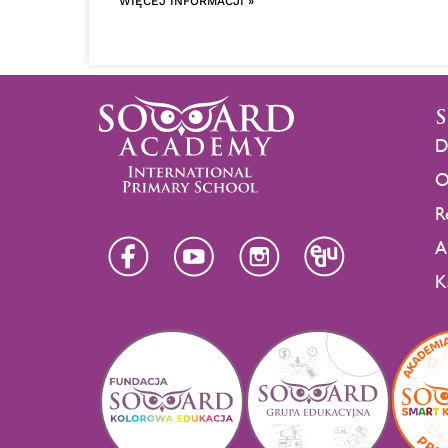
WIĘCEJ INFORMACJI »
D
O
R
A
K