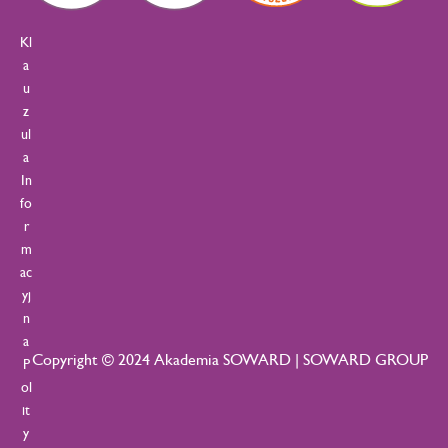
Kl
a
u
z
ul
a
In
fo
r
m
ac
yj
n
a
Copyright © 2024 Akademia SOWARD | SOWARD GROUP
P
ol
it
y