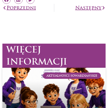
Prev
Poprzedni
Następny
Na
WIĘCEJ
INFORMACJI
AKTUALNOŚCI SOWARDIAŃSKIE