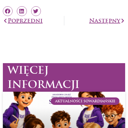
Prev
Poprzedni
Następny
Na
WIĘCEJ
INFORMACJI
AKTUALNOŚCI SOWARDIAŃSKIE