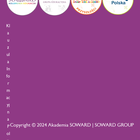
Kl
a
u
z
ul
a
In
fo
r
m
ac
yj
n
a
Copyright © 2024 Akademia SOWARD | SOWARD GROUP
P
ol