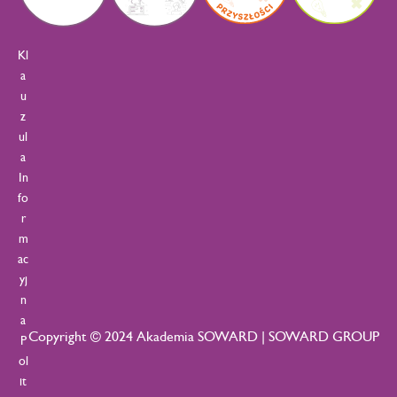
Kl
a
u
z
ul
a
In
fo
r
m
ac
yj
n
a
Copyright © 2024 Akademia SOWARD | SOWARD GROUP
P
ol
it