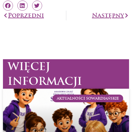
Prev
Poprzedni
Następny
Na
WIĘCEJ
INFORMACJI
AKTUALNOŚCI SOWARDIAŃSKIE