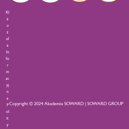
Kl
a
u
z
ul
a
In
fo
r
m
ac
yj
n
a
Copyright © 2024 Akademia SOWARD | SOWARD GROUP
P
ol
it
y