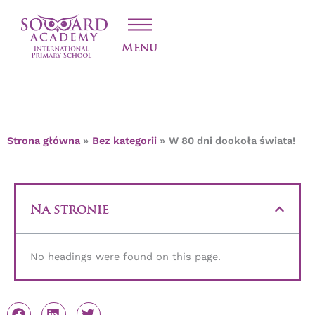
Przejdź
W 80 DNI DOOKOŁA
do
treści
ŚWIATA!
Menu
Strona główna
Bez kategorii
W 80 dni dookoła świata!
Na stronie
No headings were found on this page.