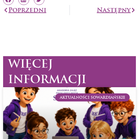
Prev
Poprzedni
Następny
Na
WIĘCEJ
INFORMACJI
AKTUALNOŚCI SOWARDIAŃSKIE