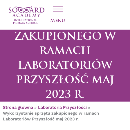
Przejdź
WYKORZYSTANIE
do
treści
SPRZĘTU
Menu
ZAKUPIONEGO W
RAMACH
LABORATORIÓW
PRZYSZŁOŚĆ MAJ
2023 R.
Strona główna
Laboratoria Przyszłości
Wykorzystanie sprzętu zakupionego w ramach
Laboratoriów Przyszłość maj 2023 r.