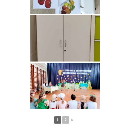
1
2
►