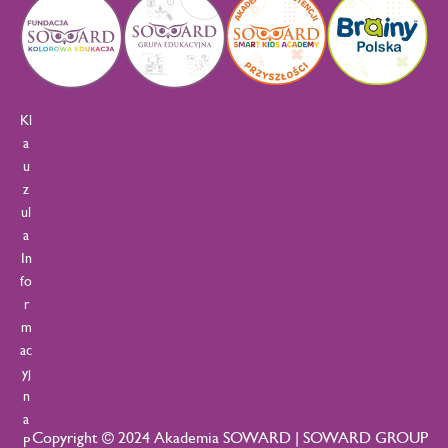
Kl
a
u
z
ul
a
In
fo
r
m
ac
yj
n
a
Copyright © 2024 Akademia SOWARD | SOWARD GROUP
P