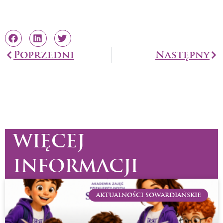
Prev
Poprzedni
Następny
Na
WIĘCEJ
INFORMACJI
AKTUALNOŚCI SOWARDIAŃSKIE