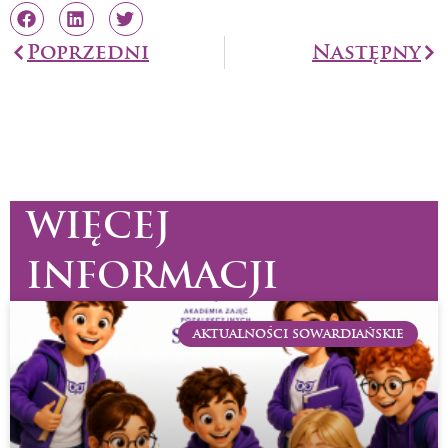
Prev
Poprzedni
Następny
Na
WIĘCEJ
INFORMACJI
AKTUALNOŚCI SOWARDIAŃSKIE