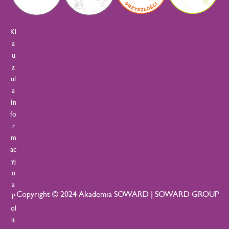
Kl
a
u
z
ul
a
In
fo
r
m
ac
yj
n
a
Copyright © 2024 Akademia SOWARD | SOWARD GROUP
P
ol
it