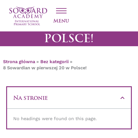
Przejdź
8 SOWARDIAN W
do
treści
PIERWSZEJ 20 W
Menu
POLSCE!
Strona główna
Bez kategorii
8 Sowardian w pierwszej 20 w Polsce!
Na stronie
No headings were found on this page.