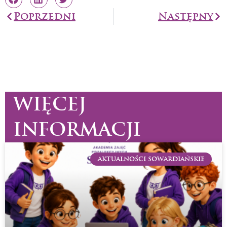
Prev
Poprzedni
Następny
Na
WIĘCEJ
INFORMACJI
AKTUALNOŚCI SOWARDIAŃSKIE