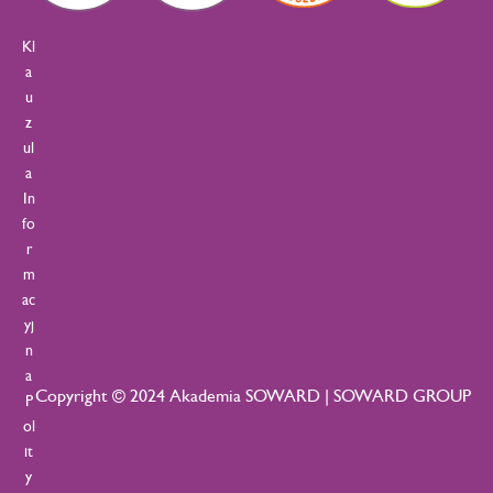
Kl
a
u
z
ul
a
In
fo
r
m
ac
yj
n
a
Copyright © 2024 Akademia SOWARD | SOWARD GROUP
P
ol
it
y