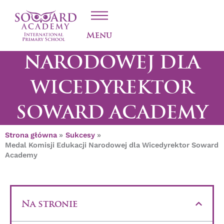
Przejdź
MEDAL KOMISJI
do
treści
EDUKACJI
Menu
NARODOWEJ DLA
WICEDYREKTOR
SOWARD ACADEMY
Strona główna
Sukcesy
Medal Komisji Edukacji Narodowej dla Wicedyrektor Soward
Academy
Na stronie