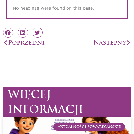
No headings were found on this page.
Prev
Poprzedni
Następny
Na
WIĘCEJ
INFORMACJI
AKTUALNOŚCI SOWARDIAŃSKIE